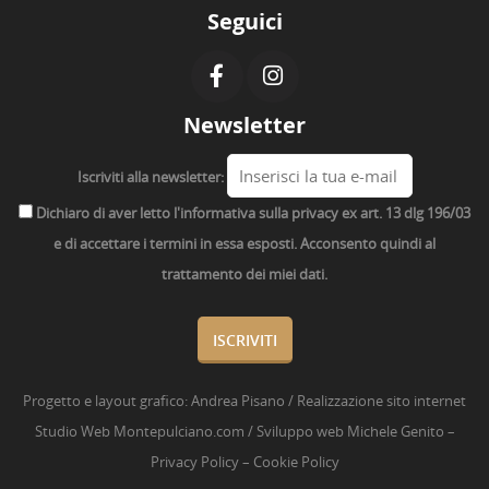
Seguici
Newsletter
Iscriviti alla newsletter:
Dichiaro di aver letto l'informativa sulla privacy ex art. 13 dlg 196/03
e di accettare i termini in essa esposti. Acconsento quindi al
trattamento dei miei dati.
Progetto e layout grafico:
Andrea Pisano
/ Realizzazione sito internet
Studio Web Montepulciano.com
/ Sviluppo web
Michele Genito
–
Privacy Policy
–
Cookie Policy