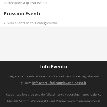
partecipare a questi eventi
Prossimi Eventi
<li>No events in this category</li>
Info Evento
Segreteria organizzativa e Prenotazioni per visite e degustazioni
guidate
info@tartufodisangiovannidasso.it
Responsabile e progetto dell’allestimento / coordinamento logistico
Mariella Santoni Wedding & Event Planner
www.mariellasantoni.it