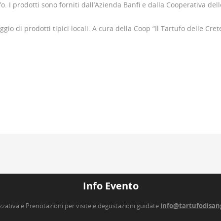
o. I prodotti sono forniti dall’Azienda Banfi e dalla Cooperativa del
io di prodotti tipici locali. A cura della Coop “Il Tartufo delle Cret
Info Evento
zzativa e Prenotazioni per visite e degustazioni guidate
info@tartufodisan