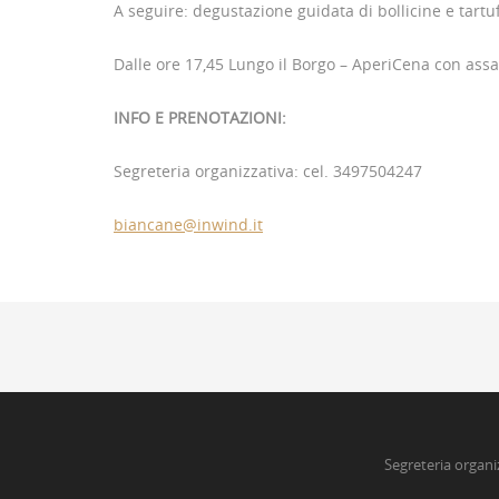
A seguire: degustazione guidata di bollicine e tartuf
Dalle ore 17,45 Lungo il Borgo – AperiCena con assagg
INFO E PRENOTAZIONI:
Segreteria organizzativa: cel. 3497504247
biancane@inwind.it
Segreteria organi