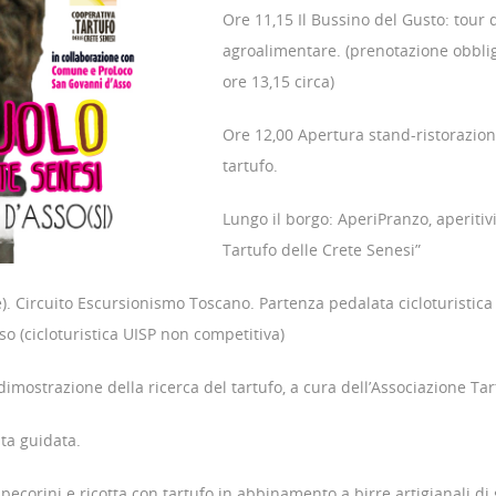
Ore 11,15 Il Bussino del Gusto: tour 
agroalimentare. (prenotazione obblig
ore 13,15 circa)
Ore 12,00 Apertura stand-ristorazione 
tartufo.
Lungo il borgo: AperiPranzo, aperitivi
Tartufo delle Crete Senesi”
ione). Circuito Escursionismo Toscano. Partenza pedalata cicloturist
o (cicloturistica UISP non competitiva)
 dimostrazione della ricerca del tartufo, a cura dell’Associazione Ta
ita guidata.
ecorini e ricotta con tartufo in abbinamento a birre artigianali di g