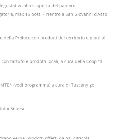
degustativo alla scoperta del paniere
atoria, max 15 posti – rientro a San Giovanni d’Asso
della Proloco con prodotti del territorio e piatti al
 con tartufo e prodotti locali, a cura della Coop “Il
ica MTB* (vedi programma) a cura di Tuscany go
rtufai Senesi
rano Verna. Prodotti offerti da Az. Agricola