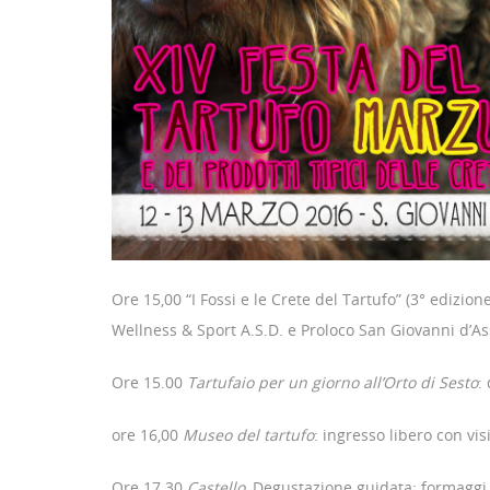
Ore 15,00 “I Fossi e le Crete del Tartufo” (3° ediz
Wellness & Sport A.S.D. e Proloco San Giovanni d’Ass
Ore 15.00
Tartufaio per un giorno all’Orto di Sesto
:
ore 16,00
Museo del tartufo
: ingresso libero con vis
Ore 17.30
Castello,
Degustazione guidata: formaggi p