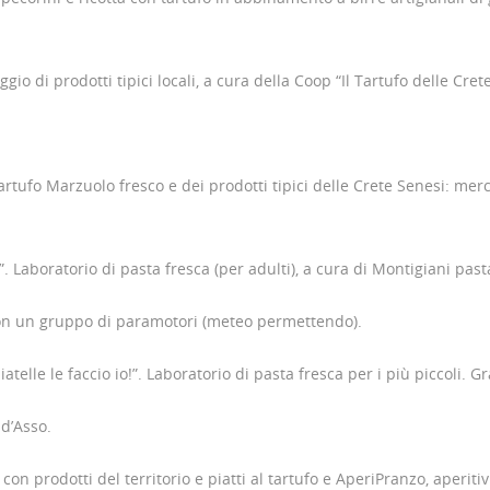
io di prodotti tipici locali, a cura della Coop “Il Tartufo delle Cret
ufo Marzuolo fresco e dei prodotti tipici delle Crete Senesi: mercati
. Laboratorio di pasta fresca (per adulti), a cura di Montigiani past
o con un gruppo di paramotori (meteo permettendo).
elle le faccio io!”. Laboratorio di pasta fresca per i più piccoli. Gr
d’Asso.
n prodotti del territorio e piatti al tartufo e AperiPranzo, aperitivi