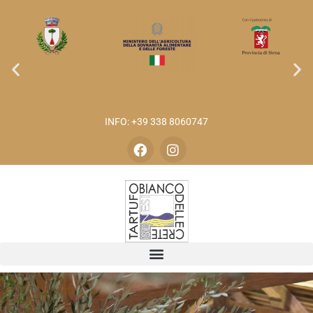
INFO: +39 338 8060747