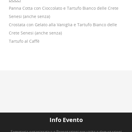
Panna Cotta con Cioccolato e Tartufo Bianco delle Crete
Senesi (anche senza)
Crostata con Gelato alla Vaniglia e Tartufo Bianco delle
Crete Senesi (anche senza)
Tartufo al Caffè
Info Evento
Segreteria organizzativa e Prenotazioni per visite e degustazioni