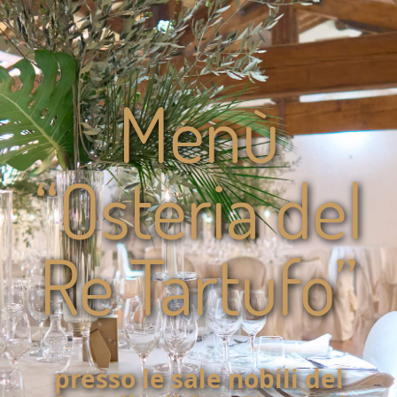
Menù
“Osteria del
Re Tartufo”
presso le sale nobili del