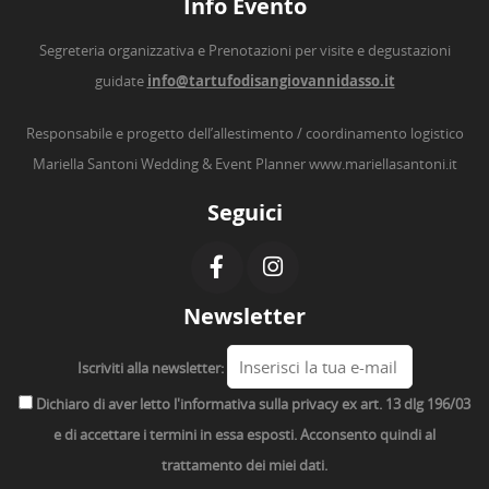
Info Evento
Segreteria organizzativa e Prenotazioni per visite e degustazioni
guidate
info@tartufodisangiovannidasso.it
Responsabile e progetto dell’allestimento / coordinamento logistico
Mariella Santoni Wedding & Event Planner
www.mariellasantoni.it
Seguici
Newsletter
Iscriviti alla newsletter:
Dichiaro di aver letto l'informativa sulla privacy ex art. 13 dlg 196/03
e di accettare i termini in essa esposti. Acconsento quindi al
trattamento dei miei dati.