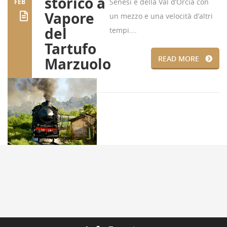
storico a
Senesi e della Val d’Orcia con
FEB
Vapore
un mezzo e una velocità d’altri
del
tempi….
Tartufo
READ MORE
Marzuolo