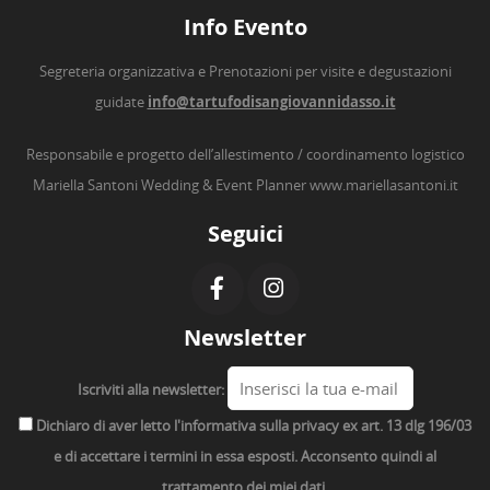
Info Evento
Segreteria organizzativa e Prenotazioni per visite e degustazioni
guidate
info@tartufodisangiovannidasso.it
Responsabile e progetto dell’allestimento / coordinamento logistico
Mariella Santoni Wedding & Event Planner
www.mariellasantoni.it
Seguici
Newsletter
Iscriviti alla newsletter:
Dichiaro di aver letto l'informativa sulla privacy ex art. 13 dlg 196/03
e di accettare i termini in essa esposti. Acconsento quindi al
trattamento dei miei dati.