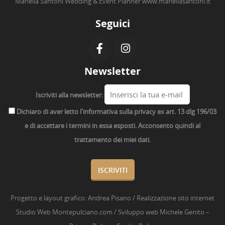
Mariella Santoni Wedding & Event Planner
www.mariellasantoni.it
Seguici
Newsletter
Iscriviti alla newsletter:
Dichiaro di aver letto l'informativa sulla privacy ex art. 13 dlg 196/03
e di accettare i termini in essa esposti. Acconsento quindi al
trattamento dei miei dati.
Progetto e layout grafico:
Andrea Pisano
/ Realizzazione sito internet
Studio Web Montepulciano.com
/ Sviluppo web
Michele Genito
–