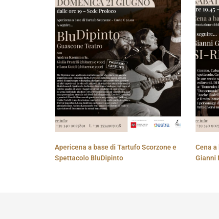
Apericena a base di Tartufo Scorzone e
Cena a 
Spettacolo BluDipinto
Gianni 