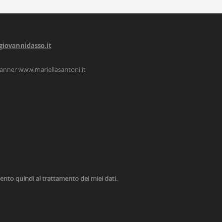
giovannidasso.it
lanner
www.mariellasantoni.it
nsento quindi al trattamento dei miei dati.