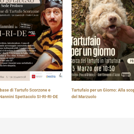
base di Tartufo Scorzone e
Tartufaio per un Giorno: Alla sco
Nannini Spettacolo SI-RI-RI-DE
del Marzuolo