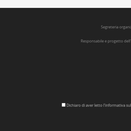
Segreteria organi
Responsabile e progetto dell
Dichiaro di aver letto l'informativa su