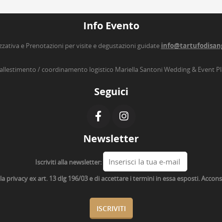
Info Evento
zzativa e Prenotazioni per visite e degustazioni guidate
info@tartufodisan
’allestimento / coordinamento logistico Mariella Santoni Wedding & Event P
Seguici
Newsletter
Iscriviti alla newsletter:
lla privacy ex art. 13 dlg 196/03 e di accettare i termini in essa esposti. Acco