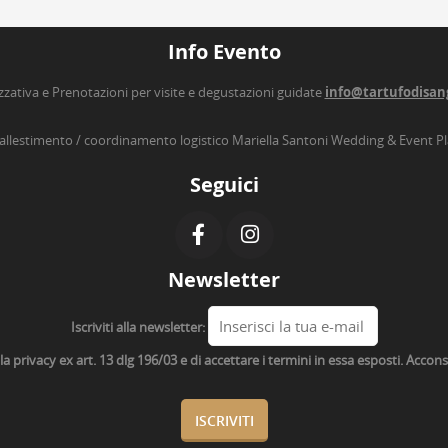
Info Evento
zzativa e Prenotazioni per visite e degustazioni guidate
info@tartufodisan
’allestimento / coordinamento logistico Mariella Santoni Wedding & Event P
Seguici
Newsletter
Iscriviti alla newsletter:
lla privacy ex art. 13 dlg 196/03 e di accettare i termini in essa esposti. Acco