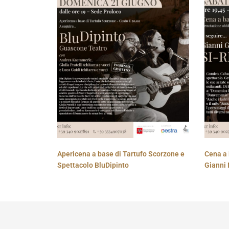
Apericena a base di Tartufo Scorzone e
Cena a 
Spettacolo BluDipinto
Gianni 