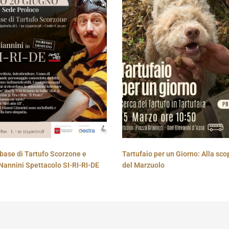
base di Tartufo Scorzone e
Tartufaio per un Giorno: Alla sco
Nannini Spettacolo SI-RI-RI-DE
del Marzuolo