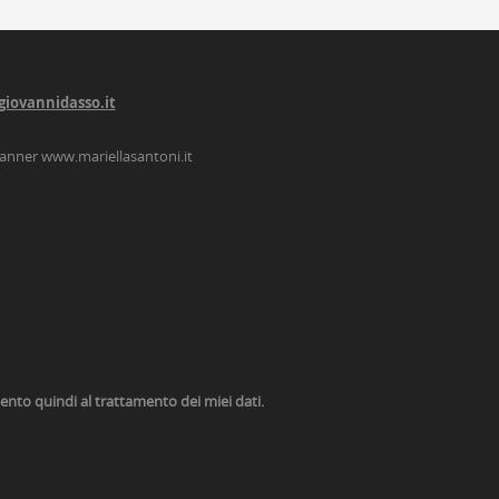
giovannidasso.it
lanner
www.mariellasantoni.it
nsento quindi al trattamento dei miei dati.