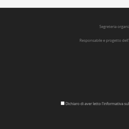
Segreteria organi
Responsabile e progetto dell
Dichiaro di aver letto l'informativa su