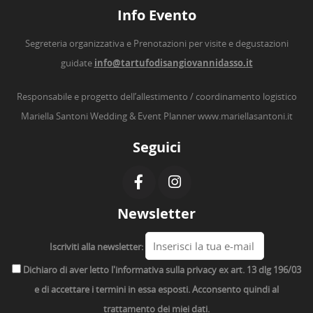
Info Evento
Segreteria organizzativa e Prenotazioni per visite e degustazioni
guidate
info@tartufodisangiovannidasso.it
Responsabile e progetto dell’allestimento / coordinamento logistico
Mariella Santoni Wedding & Event Planner
www.mariellasantoni.it
Seguici
Newsletter
Iscriviti alla newsletter:
Dichiaro di aver letto l'informativa sulla privacy ex art. 13 dlg 196/03
e di accettare i termini in essa esposti. Acconsento quindi al
trattamento dei miei dati.