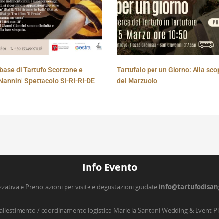
base di Tartufo Scorzone e
Tartufaio per un Giorno: Alla sco
Nannini Spettacolo SI-RI-RI-DE
del Marzuolo
Info Evento
zzativa e Prenotazioni per visite e degustazioni guidate
info@tartufodisan
’allestimento / coordinamento logistico Mariella Santoni Wedding & Event P