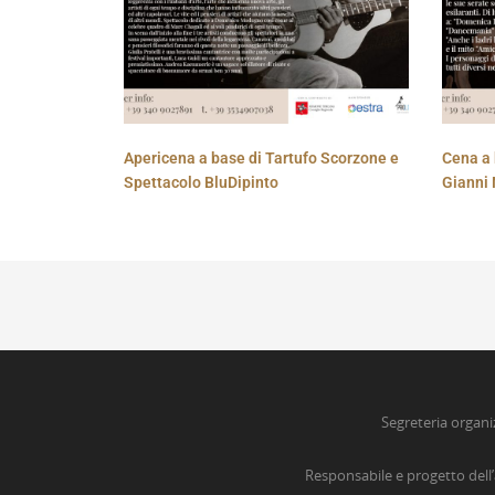
Apericena a base di Tartufo Scorzone e
Cena a 
Spettacolo BluDipinto
Gianni 
Segreteria organi
Responsabile e progetto dell