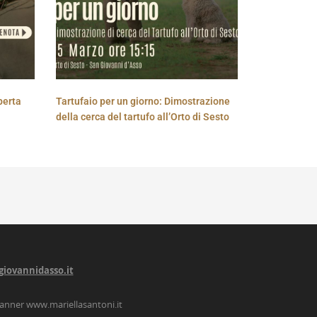
perta
Tartufaio per un giorno: Dimostrazione
della cerca del tartufo all’Orto di Sesto
giovannidasso.it
lanner
www.mariellasantoni.it