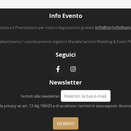
Info Evento
zzativa e Prenotazioni per visite e degustazioni guidate
info@tartufodisan
’allestimento / coordinamento logistico Mariella Santoni Wedding & Event P
Seguici
Newsletter
Iscriviti alla newsletter:
lla privacy ex art. 13 dlg 196/03 e di accettare i termini in essa esposti. Acco