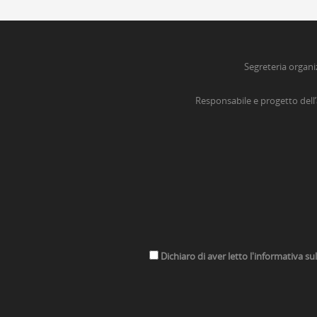
Segreteria organi
Responsabile e progetto dell
Dichiaro di aver letto l'informativa su