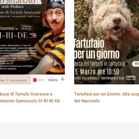
base di Tartufo Scorzone e
Tartufaio per un Giorno: Alla sco
Nannini Spettacolo SI-RI-RI-DE
del Marzuolo