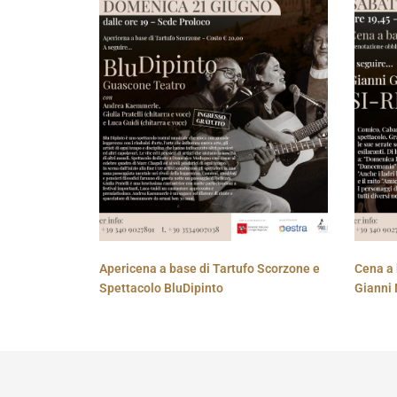
Apericena a base di Tartufo Scorzone e
Cena a 
Spettacolo BluDipinto
Gianni 