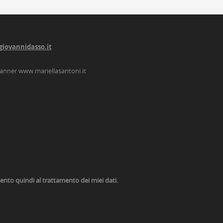
giovannidasso.it
lanner
www.mariellasantoni.it
nsento quindi al trattamento dei miei dati.