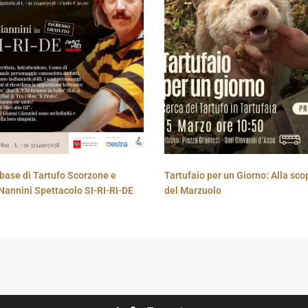
base di Tartufo Scorzone e
Tartufaio per un Giorno: Alla sco
Nannini Spettacolo SI-RI-RI-DE
del Marzuolo