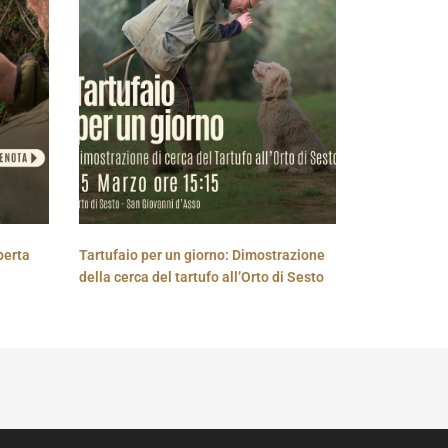
perta
Tartufaio per un giorno: Dimostrazione
della cerca del tartufo all’Orto di Sesto