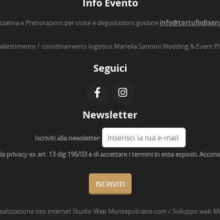
Info Evento
zzativa e Prenotazioni per visite e degustazioni guidate
info@tartufodisan
’allestimento / coordinamento logistico Mariella Santoni Wedding & Event P
Seguici
Newsletter
Iscriviti alla newsletter:
lla privacy ex art. 13 dlg 196/03 e di accettare i termini in essa esposti. Acco
ealizzazione sito internet
Studio Web Montepulciano.com
/ Sviluppo web
Mi