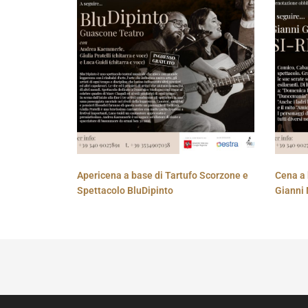
Apericena a base di Tartufo Scorzone e
Cena a 
Spettacolo BluDipinto
Gianni 