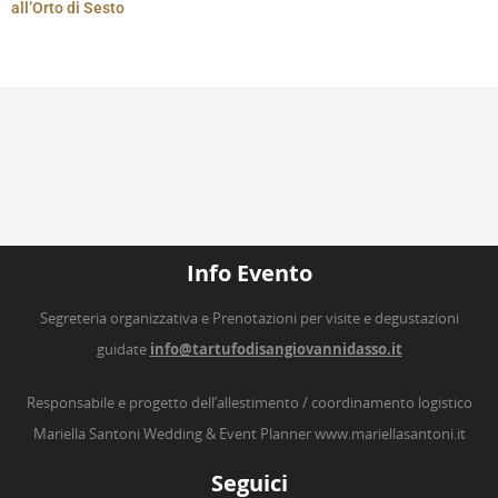
all’Orto di Sesto
Info Evento
Segreteria organizzativa e Prenotazioni per visite e degustazioni
guidate
info@tartufodisangiovannidasso.it
Responsabile e progetto dell’allestimento / coordinamento logistico
Mariella Santoni Wedding & Event Planner
www.mariellasantoni.it
Seguici