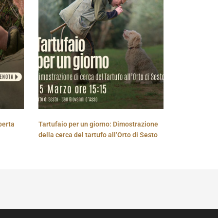
perta
Tartufaio per un giorno: Dimostrazione
della cerca del tartufo all’Orto di Sesto