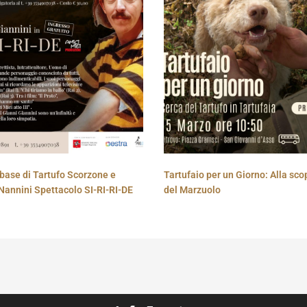
base di Tartufo Scorzone e
Tartufaio per un Giorno: Alla sco
Nannini Spettacolo SI-RI-RI-DE
del Marzuolo