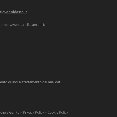
giovannidasso.it
lanner
www.mariellasantoni.it
nsento quindi al trattamento dei miei dati.
chele Genito
–
Privacy Policy
–
Cookie Policy