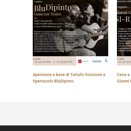
Apericena a base di Tartufo Scorzone e
Cena a 
Spettacolo BluDipinto
Gianni 