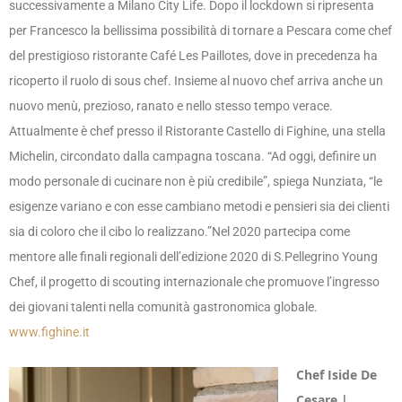
successivamente a Milano City Life. Dopo il lockdown si ripresenta
per Francesco la bellissima possibilità di tornare a Pescara come chef
del prestigioso ristorante Café Les Paillotes, dove in precedenza ha
ricoperto il ruolo di sous chef. Insieme al nuovo chef arriva anche un
nuovo menù, prezioso, ranato e nello stesso tempo verace.
Attualmente è chef presso il Ristorante Castello di Fighine, una stella
Michelin, circondato dalla campagna toscana. “Ad oggi, defi­nire un
modo personale di cucinare non è più credibile”, spiega Nunziata, “le
esigenze variano e con esse cambiano metodi e pensieri sia dei clienti
sia di coloro che il cibo lo realizzano.”Nel 2020 partecipa come
mentore alle fi­nali regionali dell’edizione 2020 di S.Pellegrino Young
Chef, il progetto di scouting internazionale che promuove l’ingresso
dei giovani talenti nella comunità gastronomica globale.
www.fighine.it
Chef Iside De
Cesare |