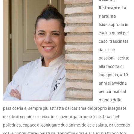
Ristorante La
Parolina
Iside approda in
cucina quasi per
caso, trascinata
dalle sue
passioni. Iscritta
alla facoltà di
ingegneria, a 19
anni si avvicina
per curiosità al
mondo della
pasticceria e, sempre più attratta dal carisma del proprio insegnate
decide di seguire le stesse inclinazioni gastronomiche. Una chef
poliedrica, capace di coniugare due anime, dolce e salata, e riuscendo
così a conquistare i palati più sopraffini grazie ai suoi piatti bon ton