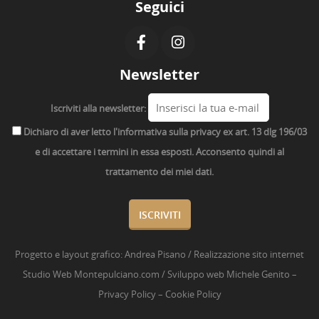
Seguici
Newsletter
Iscriviti alla newsletter:
Dichiaro di aver letto l'informativa sulla privacy ex art. 13 dlg 196/03
e di accettare i termini in essa esposti. Acconsento quindi al
trattamento dei miei dati.
Progetto e layout grafico:
Andrea Pisano
/ Realizzazione sito internet
Studio Web Montepulciano.com
/ Sviluppo web
Michele Genito
–
Privacy Policy
–
Cookie Policy