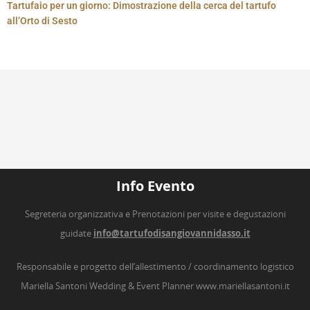
Tartufaio per un giorno: Dimostrazione della cerca del tartufo
all’Orto di Sesto
Info Evento
Segreteria organizzativa e Prenotazioni per visite e degustazioni
guidate
info@tartufodisangiovannidasso.it
Responsabile e progetto dell’allestimento / coordinamento logistico
Mariella Santoni Wedding & Event Planner
www.mariellasantoni.it