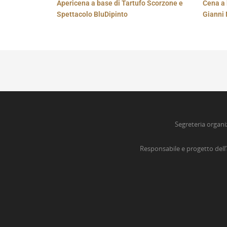
Apericena a base di Tartufo Scorzone e
Cena a 
Spettacolo BluDipinto
Gianni 
Segreteria organi
Responsabile e progetto dell