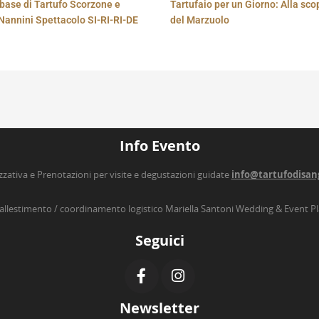
base di Tartufo Scorzone e
Tartufaio per un Giorno: Alla sco
Nannini Spettacolo SI-RI-RI-DE
del Marzuolo
Info Evento
zzativa e Prenotazioni per visite e degustazioni guidate
info@tartufodisan
’allestimento / coordinamento logistico Mariella Santoni Wedding & Event P
Seguici
Newsletter