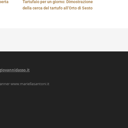
perta
Tartufaio per un giorno: Dimostrazione
della cerca del tartufo all’Orto di Sesto
giovannidasso.it
lanner
www.mariellasantoni.it