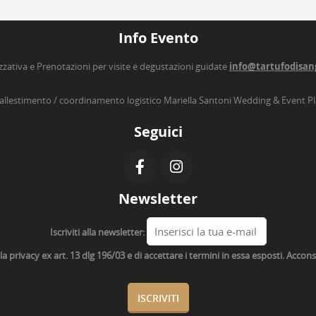
Info Evento
zzativa e Prenotazioni per visite e degustazioni guidate
info@tartufodisan
’allestimento / coordinamento logistico Mariella Santoni Wedding & Event P
Seguici
Newsletter
Iscriviti alla newsletter:
lla privacy ex art. 13 dlg 196/03 e di accettare i termini in essa esposti. Acco