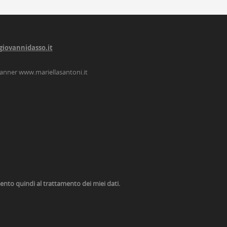
giovannidasso.it
lanner
www.mariellasantoni.it
nsento quindi al trattamento dei miei dati.