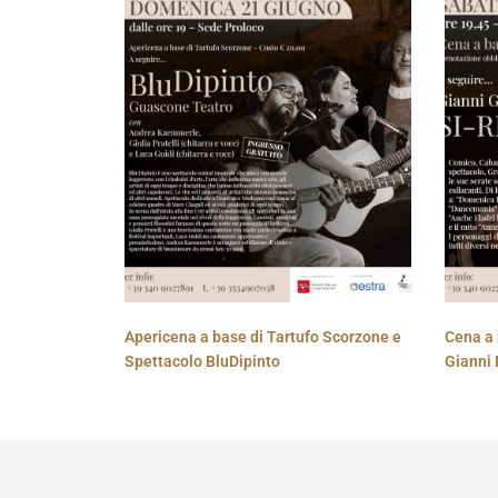
Apericena a base di Tartufo Scorzone e
Cena a 
Spettacolo BluDipinto
Gianni 