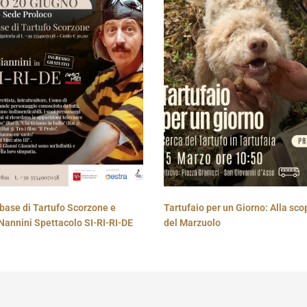
base di Tartufo Scorzone e
Tartufaio per un Giorno: Alla sco
Nannini Spettacolo SI-RI-RI-DE
del Marzuolo