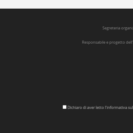
Segreteria organi
Responsabile e progetto dell
Dichiaro di aver letto l'informativa su