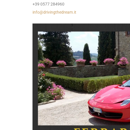
+39 0577 284960
info@drivingthedream.it