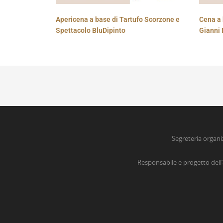
Apericena a base di Tartufo Scorzone e
Cena a 
Spettacolo BluDipinto
Gianni 
Segreteria organi
Responsabile e progetto dell