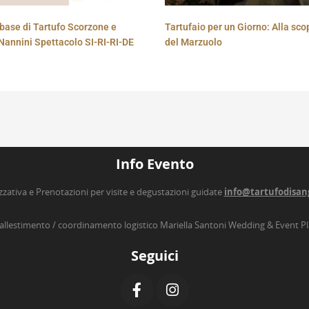
base di Tartufo Scorzone e
Tartufaio per un Giorno: Alla sco
Nannini Spettacolo SI-RI-RI-DE
del Marzuolo
Info Evento
zzativa e Prenotazioni per visite e degustazioni guidate
info@tartufodisan
’allestimento / coordinamento logistico Mariella Santoni Wedding & Event P
Seguici