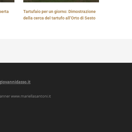
perta
Tartufaio per un giorno: Dimostrazione
della cerca del tartufo all’Orto di Sesto
giovannidasso.it
lanner
www.mariellasantoni.it