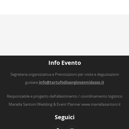
Info Evento
Segreteria organizzativa e Prenotazioni per visite e degustazioni
guidate
info@tartufodisangiovannidasso.it
Responsabile e progetto dell’allestimento / coordinamento logistico
Mariella Santoni Wedding & Event Planner
www.mariellasantoni.it
Seguici