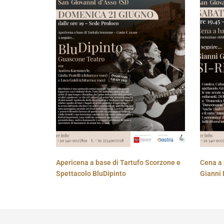
Apericena a base di Tartufo Scorzone e
Cena a 
Spettacolo BluDipinto
Gianni 