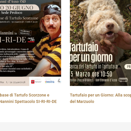
base di Tartufo Scorzone e
Tartufaio per un Giorno: Alla sco
Nannini Spettacolo SI-RI-RI-DE
del Marzuolo