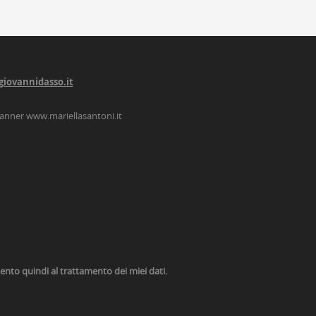
giovannidasso.it
lanner
www.mariellasantoni.it
nsento quindi al trattamento dei miei dati.