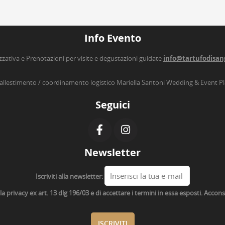
Info Evento
zzativa e Prenotazioni per visite e degustazioni guidate
info@tartufodisan
’allestimento / coordinamento logistico Mariella Santoni Wedding & Event P
Seguici
Newsletter
Iscriviti alla newsletter:
lla privacy ex art. 13 dlg 196/03 e di accettare i termini in essa esposti. Acco