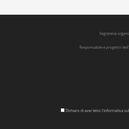
Segreteria organi
Responsabile e progetto dell
Dichiaro di aver letto l'informativa su