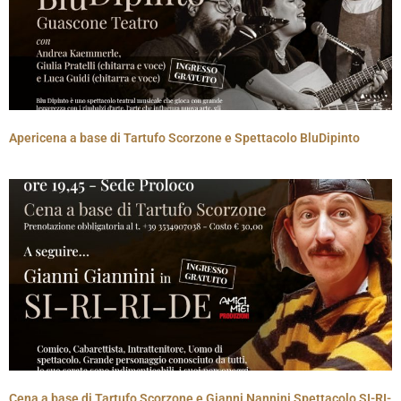
Apericena a base di Tartufo Scorzone e Spettacolo BluDipinto
Cena a base di Tartufo Scorzone e Gianni Nannini Spettacolo SI-RI-