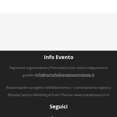
Info Evento
Segreteria organizzativa e Prenotazioni per visite e degustazioni
guidate
info@tartufodisangiovannidasso.it
Responsabile e progetto dell’allestimento / coordinamento logistico
Mariella Santoni Wedding & Event Planner
www.mariellasantoni.it
Seguici