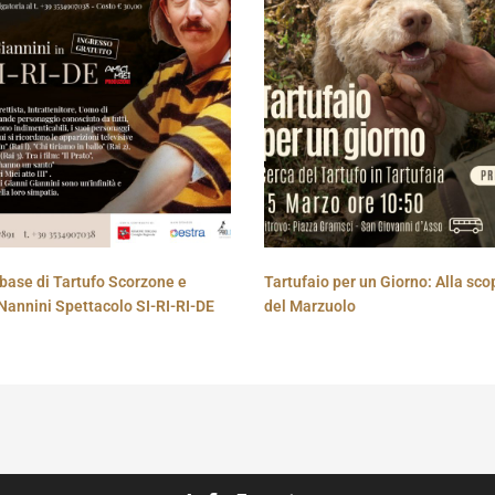
base di Tartufo Scorzone e
Tartufaio per un Giorno: Alla sco
Nannini Spettacolo SI-RI-RI-DE
del Marzuolo