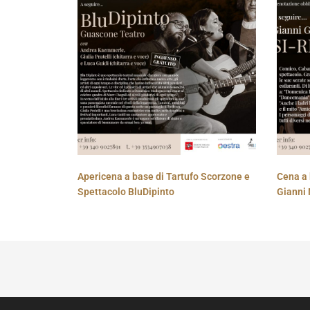
Apericena a base di Tartufo Scorzone e
Cena a 
Spettacolo BluDipinto
Gianni 