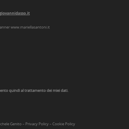
giovannidasso.it
lanner
www.mariellasantoni.it
nsento quindi al trattamento dei miei dati.
chele Genito
–
Privacy Policy
–
Cookie Policy