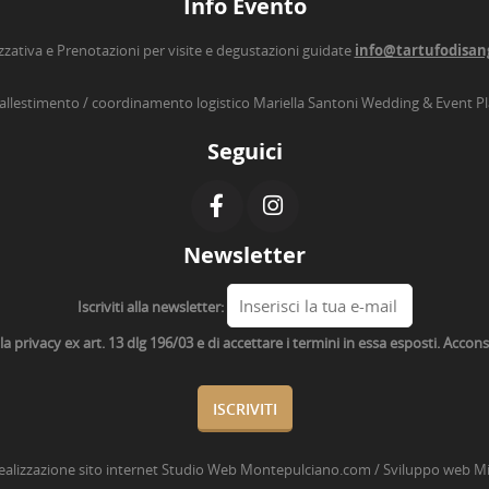
Info Evento
zzativa e Prenotazioni per visite e degustazioni guidate
info@tartufodisan
’allestimento / coordinamento logistico Mariella Santoni Wedding & Event P
Seguici
Newsletter
Iscriviti alla newsletter:
lla privacy ex art. 13 dlg 196/03 e di accettare i termini in essa esposti. Acco
ealizzazione sito internet
Studio Web Montepulciano.com
/ Sviluppo web
Mi