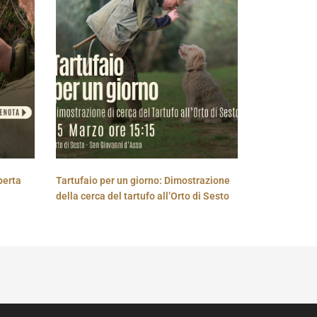
perta
Tartufaio per un giorno: Dimostrazione
della cerca del tartufo all’Orto di Sesto