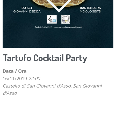
Tartufo Cocktail Party
Data / Ora
16/11/2019
22:00
Castello di San Giovanni d’Asso, San Giovanni
d'Asso