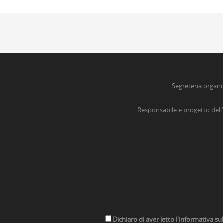
Segreteria organi
Responsabile e progetto dell
Dichiaro di aver letto l'informativa su