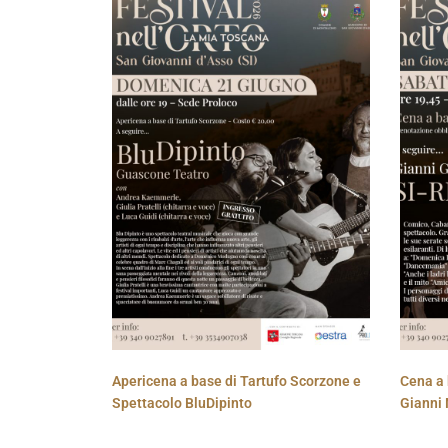
Apericena a base di Tartufo Scorzone e
Cena a 
Spettacolo BluDipinto
Gianni 