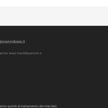
giovannidasso.it
lanner
www.mariellasantoni.it
nsento quindi al trattamento dei miei dati.