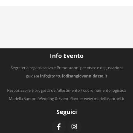
Info Evento
Segreteria organizzativa e Prenotazioni per visite e degustazioni
guidate
info@tartufodisangiovannidasso.it
Responsabile e progetto dell’allestimento / coordinamento logistico
Mariella Santoni Wedding & Event Planner
www.mariellasantoni.it
Seguici