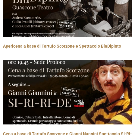
Apericena a base di Tartufo Scorzone e Spettacolo BluDipinto
Cena a base di Tartufo Scorzone e Gianni Nannini Spettacolo SI-RI-