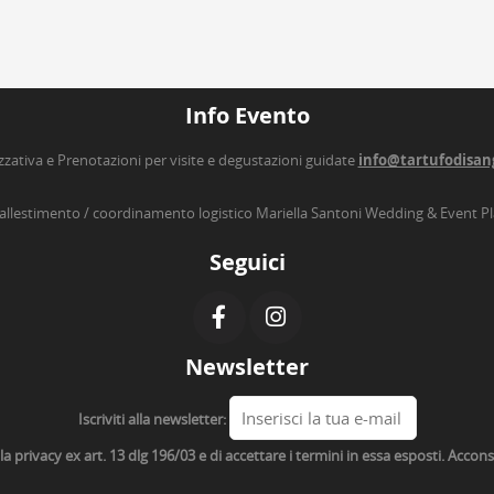
Info Evento
zzativa e Prenotazioni per visite e degustazioni guidate
info@tartufodisan
’allestimento / coordinamento logistico Mariella Santoni Wedding & Event P
Seguici
Newsletter
Iscriviti alla newsletter:
lla privacy ex art. 13 dlg 196/03 e di accettare i termini in essa esposti. Acco