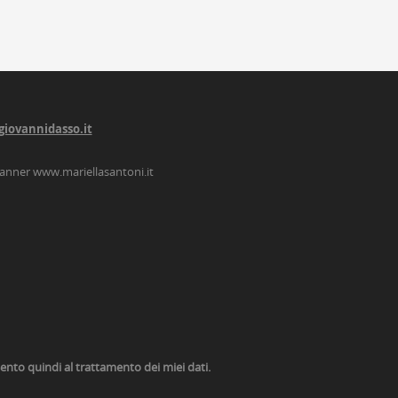
giovannidasso.it
lanner
www.mariellasantoni.it
nsento quindi al trattamento dei miei dati.