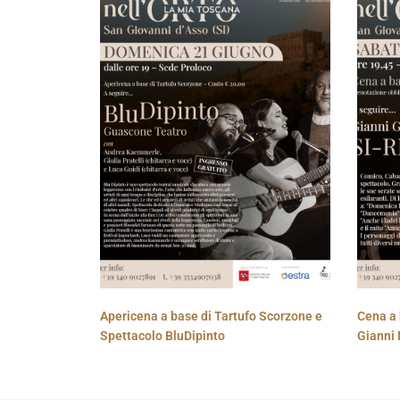
Apericena a base di Tartufo Scorzone e
Cena a 
Spettacolo BluDipinto
Gianni 