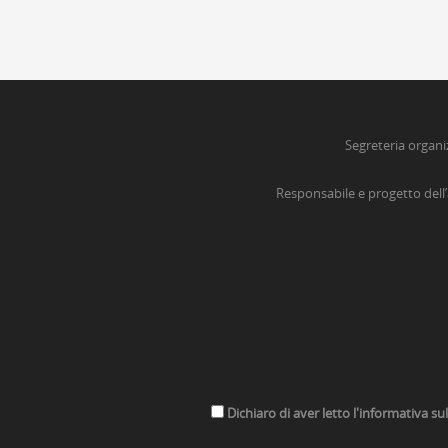
Segreteria organi
Responsabile e progetto dell
Dichiaro di aver letto l'informativa su