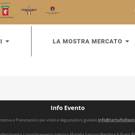
I
LA MOSTRA MERCATO
Info Evento
zzativa e Prenotazioni per visite e degustazioni guidate
info@tartufodisan
’allestimento / coordinamento logistico Mariella Santoni Wedding & Event P