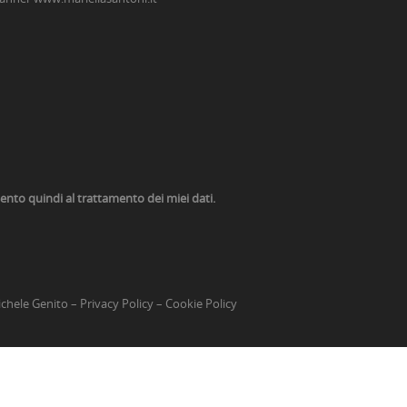
nsento quindi al trattamento dei miei dati.
chele Genito
–
Privacy Policy
–
Cookie Policy