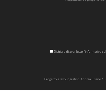
Dichiaro di aver letto l'informativa su
Progetto e layout grafico:
Andrea Pisano
/ R