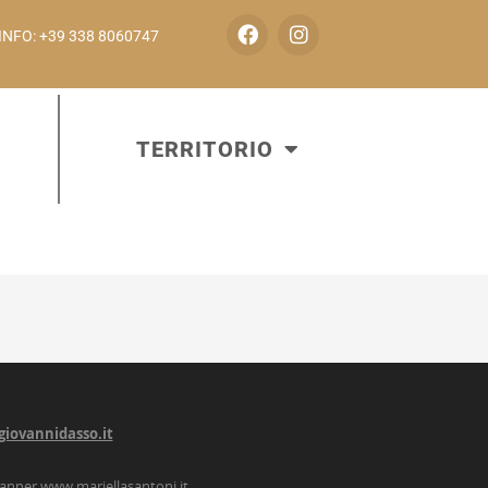
INFO: +39 338 8060747
TERRITORIO
giovannidasso.it
lanner
www.mariellasantoni.it