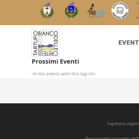
EVENT
Prossimi Eventi
<li>No events with this tag</li>
Segreteria organi
Responsabile e progetto dell