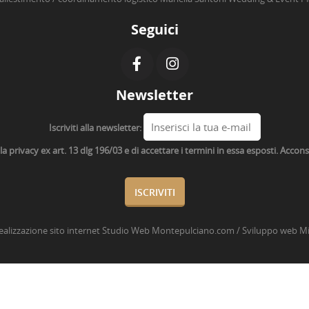
Seguici
Newsletter
Iscriviti alla newsletter:
lla privacy ex art. 13 dlg 196/03 e di accettare i termini in essa esposti. Acco
ealizzazione sito internet
Studio Web Montepulciano.com
/ Sviluppo web
Mi