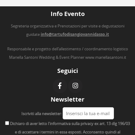
Info Evento
Segreteria organizzativa e Prenotazioni per visite e degustazioni
guidate
info@tartufodisangiovannidasso.it
Responsabile e progetto dell’allestimento / coordinamento logistico
Mariella Santoni Wedding & Event Planner
www.mariellasantoni.it
Seguici
Newsletter
Iscriviti alla newsletter:
Dichiaro di aver letto l'informativa sulla privacy ex art. 13 dlg 196/03
e di accettare i termini in essa esposti. Acconsento quindi al