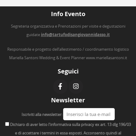
Info Evento
Segreteria organizzativa e Prenotazioni per visite e degustazioni
guidate
info@tartufodisangiovannidasso.it
Responsabile e progetto dell’allestimento / coordinamento logistico
Mariella Santoni Wedding & Event Planner
www.mariellasantoni.it
Seguici
Newsletter
Iscriviti alla newsletter:
Dichiaro di aver letto l'informativa sulla privacy ex art. 13 dlg 196/03
e di accettare i termini in essa esposti. Acconsento quindi al