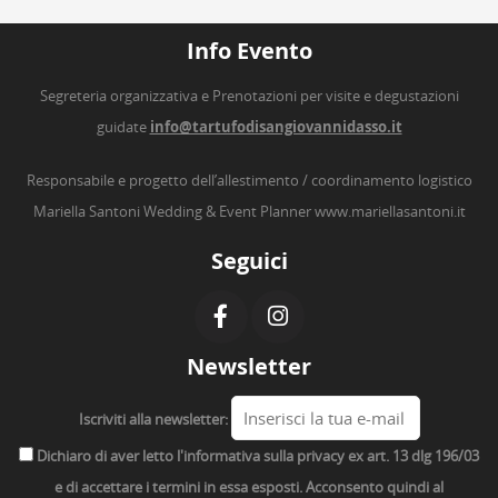
Info Evento
Segreteria organizzativa e Prenotazioni per visite e degustazioni
guidate
info@tartufodisangiovannidasso.it
Responsabile e progetto dell’allestimento / coordinamento logistico
Mariella Santoni Wedding & Event Planner
www.mariellasantoni.it
Seguici
Newsletter
Iscriviti alla newsletter:
Dichiaro di aver letto l'informativa sulla privacy ex art. 13 dlg 196/03
e di accettare i termini in essa esposti. Acconsento quindi al