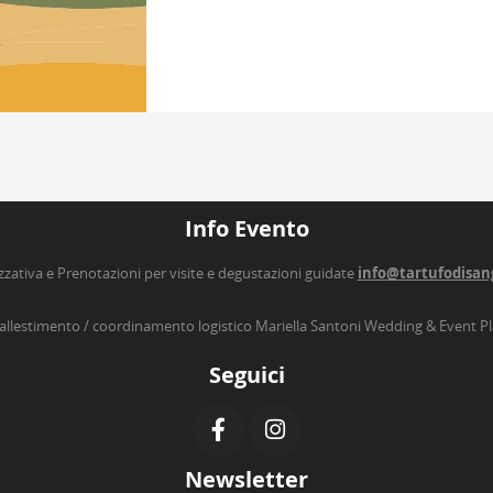
Info Evento
zzativa e Prenotazioni per visite e degustazioni guidate
info@tartufodisan
’allestimento / coordinamento logistico Mariella Santoni Wedding & Event P
Seguici
Newsletter