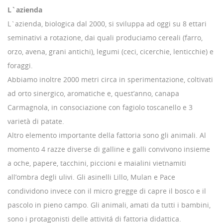
L`azienda
L`azienda, biologica dal 2000, si sviluppa ad oggi su 8 ettari
seminativi a rotazione, dai quali produciamo cereali (farro,
orzo, avena, grani antichi), legumi (ceci, cicerchie, lenticchie) e
foraggi.
Abbiamo inoltre 2000 metri circa in sperimentazione, coltivati
ad orto sinergico, aromatiche e, quest’anno, canapa
Carmagnola, in consociazione con fagiolo toscanello e 3
varietà di patate.
Altro elemento importante della fattoria sono gli animali. Al
momento 4 razze diverse di galline e galli convivono insieme
a oche, papere, tacchini, piccioni e maialini vietnamiti
all’ombra degli ulivi. Gli asinelli Lillo, Mulan e Pace
condividono invece con il micro gregge di capre il bosco e il
pascolo in pieno campo. Gli animali, amati da tutti i bambini,
sono i protagonisti delle attivitá di fattoria didattica.