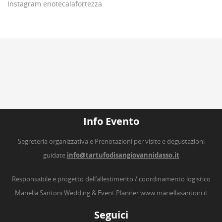
Instagram enotecalafortezza
Info Evento
Segreteria organizzativa e Prenotazioni per visite e degustazioni
guidate
info@tartufodisangiovannidasso.it
Responsabile e progetto dell’allestimento / coordinamento logistico
Mariella Santoni Wedding & Event Planner
www.mariellasantoni.it
Seguici