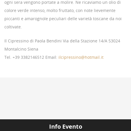
ogni sera vengono portate a molire. Ne ricaviamo un olio di
colore verde intenso, molto fruttato, con note lievemente
piccanti e amarognole peculiari delle varietà toscane da noi
coltivate.
Il Cipressino di Paola Bendini Via della Stazione 14/A 53024
Montalcino Siena
Tel. +39 3382146512 Email:
ilcipressino@hotmail.it
Info Evento