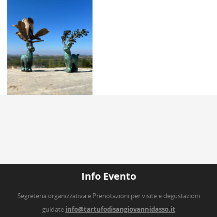
Info Evento
Segreteria organizzativa e Prenotazioni per visite e degustazioni
guidate
info@tartufodisangiovannidasso.it