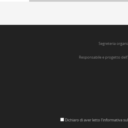
Segreteria organi
Responsabile e progetto dell
Dichiaro di aver letto l'informativa su