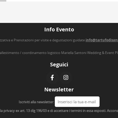
Info Evento
zzativa e Prenotazioni per visite e degustazioni guidate
info@tartufodisan
’allestimento / coordinamento logistico Mariella Santoni Wedding & Event P
Seguici
Newsletter
Iscriviti alla newsletter:
lla privacy ex art. 13 dlg 196/03 e di accettare i termini in essa esposti. Acco