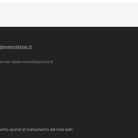
giovannidasso.it
lanner
www.mariellasantoni.it
nsento quindi al trattamento dei miei dati.