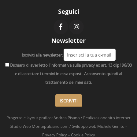
Seguici
Newsletter
Iscriviti alla newsletter:
Dichiaro di aver letto l'informativa sulla privacy ex art. 13 dlg 196/03
e di accettare i termini in essa esposti. Acconsento quindi al
trattamento dei miei dati.
Progetto e layout grafico:
Andrea Pisano
/ Realizzazione sito internet
Studio Web Montepulciano.com
/ Sviluppo web
Michele Genito
–
Privacy Policy
–
Cookie Policy