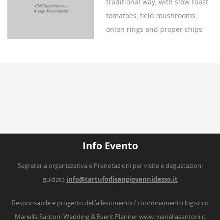
traditional way, with slow roast
tomatoes, field mushrooms,
onion rings and proper chips
Info Evento
Segreteria organizzativa e Prenotazioni per visite e degustazioni
guidate
info@tartufodisangiovannidasso.it
Responsabile e progetto dell’allestimento / coordinamento logistico
Mariella Santoni Wedding & Event Planner
www.mariellasantoni.it