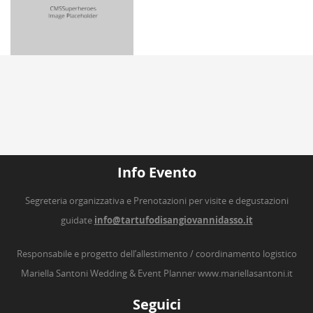
Info Evento
Segreteria organizzativa e Prenotazioni per visite e degustazioni
guidate
info@tartufodisangiovannidasso.it
Responsabile e progetto dell’allestimento / coordinamento logistico
Mariella Santoni Wedding & Event Planner
www.mariellasantoni.it
Seguici