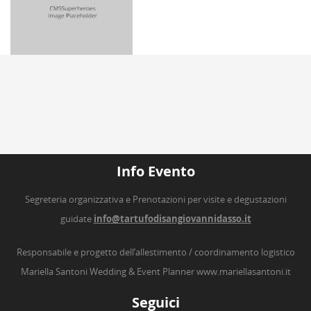
Info Evento
Segreteria organizzativa e Prenotazioni per visite e degustazioni
guidate
info@tartufodisangiovannidasso.it
Responsabile e progetto dell’allestimento / coordinamento logistico
Mariella Santoni Wedding & Event Planner
www.mariellasantoni.it
Seguici