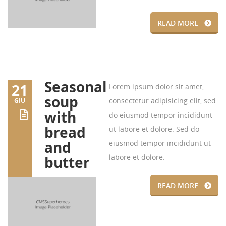
READ MORE
Seasonal
21
Lorem ipsum dolor sit amet,
soup
consectetur adipisicing elit, sed
GIU
with
do eiusmod tempor incididunt
bread
ut labore et dolore. Sed do
and
eiusmod tempor incididunt ut
labore et dolore.
butter
READ MORE